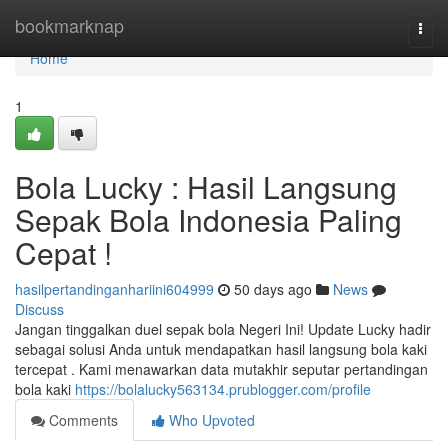
Home
bookmarknap
Togg
navi
Home
1
Bola Lucky : Hasil Langsung
Sepak Bola Indonesia Paling
Cepat !
hasilpertandinganhariini604999
50 days ago
News
Discuss
Jangan tinggalkan duel sepak bola Negeri Ini! Update Lucky hadir
sebagai solusi Anda untuk mendapatkan hasil langsung bola kaki
tercepat . Kami menawarkan data mutakhir seputar pertandingan
bola kaki
https://bolalucky563134.prublogger.com/profile
Comments
Who Upvoted