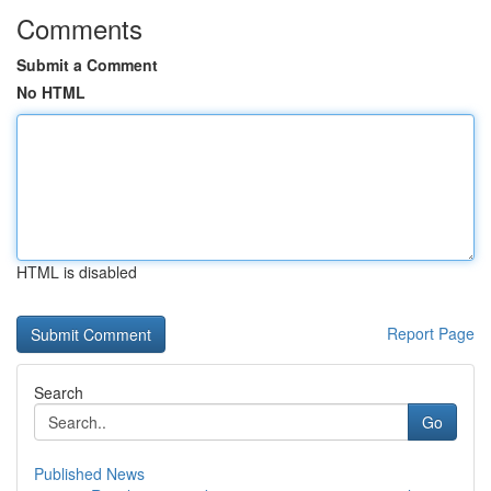
Comments
Submit a Comment
No HTML
HTML is disabled
Report Page
Search
Go
Published News