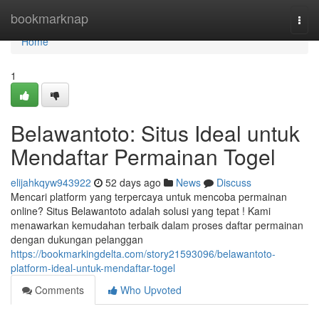
Home
bookmarknap
Togg
navi
Home
1
Belawantoto: Situs Ideal untuk
Mendaftar Permainan Togel
elijahkqyw943922
52 days ago
News
Discuss
Mencari platform yang terpercaya untuk mencoba permainan
online? Situs Belawantoto adalah solusi yang tepat ! Kami
menawarkan kemudahan terbaik dalam proses daftar permainan
dengan dukungan pelanggan
https://bookmarkingdelta.com/story21593096/belawantoto-
platform-ideal-untuk-mendaftar-togel
Comments
Who Upvoted