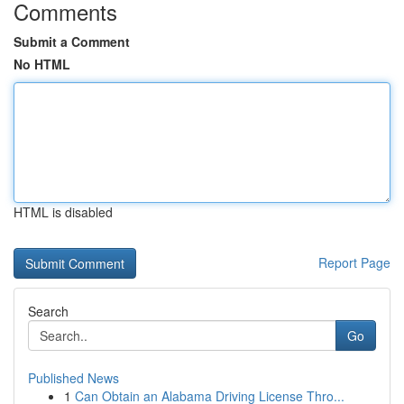
Comments
Submit a Comment
No HTML
HTML is disabled
Report Page
Search
Go
Published News
1
Can Obtain an Alabama Driving License Thro...