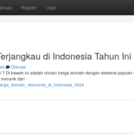
Groups
Register
Login
rjangkau di Indonesia Tahun Ini
ws
Discuss
i ? Di bawah ini adalah rincian harga domain dengan ekstensi populer 
 menarik dari
el_harga_domain_ekonomis_di_indonesia_2024