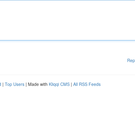
Rep
d
|
Top Users
| Made with
Kliqqi CMS
|
All RSS Feeds