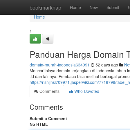
Home
bookmarknap
Home
New
Submit
Home
1
Panduan Harga Domain Te
domain-murah-indonesia634991
52 days ago
Ne
Mencari biaya domain terjangkau di Indonesia tahun in
.id dan lainnya. Pembaca bisa melihat berbagai promo
https://rishijnsl709971.jasperwiki.com/7716799/tab
Comments
Who Upvoted
Comments
Submit a Comment
No HTML