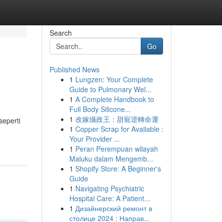
Search
Go
Published News
1
Lungzen: Your Complete
Guide to Pulmonary Wel...
1
A Complete Handbook to
Full Body Silicone...
1
改嫁攝政王：甜寵逆轉命運
seperti
1
Copper Scrap for Available :
Your Provider ...
1
Peran Perempuan wilayah
Maluku dalam Mengemb...
1
Shopify Store: A Beginner's
Guide
1
Navigating Psychiatric
Hospital Care: A Patient...
1
Дизайнерский ремонт в
столице 2024 : Направ...