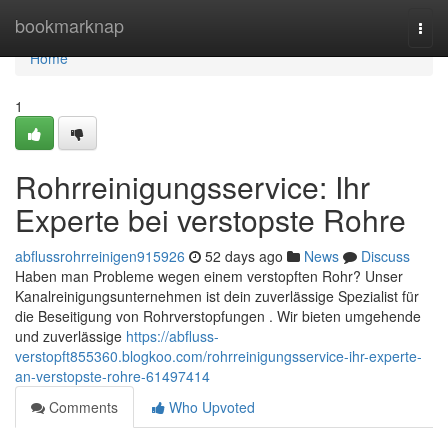
Home
bookmarknap
Togg
navi
Home
1
Rohrreinigungsservice: Ihr
Experte bei verstopste Rohre
abflussrohrreinigen915926
52 days ago
News
Discuss
Haben man Probleme wegen einem verstopften Rohr? Unser
Kanalreinigungsunternehmen ist dein zuverlässige Spezialist für
die Beseitigung von Rohrverstopfungen . Wir bieten umgehende
und zuverlässige
https://abfluss-
verstopft855360.blogkoo.com/rohrreinigungsservice-ihr-experte-
an-verstopste-rohre-61497414
Comments
Who Upvoted