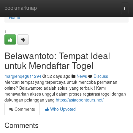
Home
bookmarknap
Togg
navi
Home
1
Belawantoto: Tempat Ideal
untuk Mendaftar Togel
margienqeg611294
52 days ago
News
Discuss
Mencari tempat yang terpercaya untuk mencoba permainan
online? Belawantoto adalah solusi yang terbaik ! Kami
menawarkan akses unggul dalam proses registrasi togel dengan
dukungan pelanggan yang
https://asiaopentours.net/
Comments
Who Upvoted
Comments