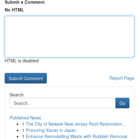
Submit a Comment
No HTML
HTML is disabled
Report Page
Search
Go
Published News
1
The City of Newark New Jersey Roof Restoration:...
1
Procuring Xanax in Japan
1
Enhance Remodelling Waste with Rubbish Removal