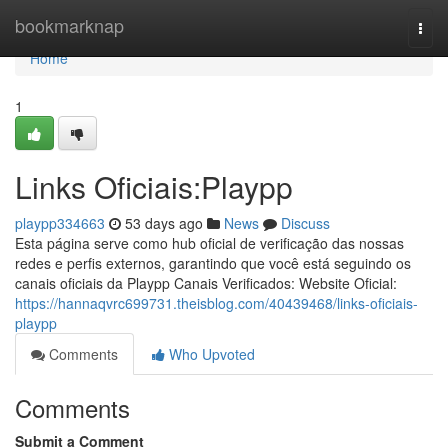
Home
bookmarknap
Togg
navi
Home
1
Links Oficiais:Playpp
playpp334663
53 days ago
News
Discuss
Esta página serve como hub oficial de verificação das nossas
redes e perfis externos, garantindo que você está seguindo os
canais oficiais da Playpp Canais Verificados: Website Oficial:
https://hannaqvrc699731.theisblog.com/40439468/links-oficiais-
playpp
Comments
Who Upvoted
Comments
Submit a Comment