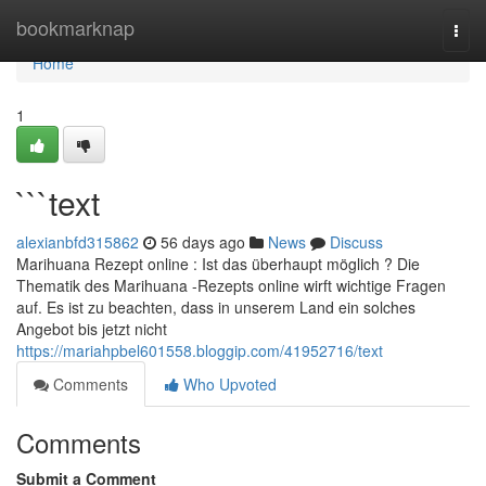
Home
bookmarknap
Togg
navi
Home
1
```text
alexianbfd315862
56 days ago
News
Discuss
Marihuana Rezept online : Ist das überhaupt möglich ? Die
Thematik des Marihuana -Rezepts online wirft wichtige Fragen
auf. Es ist zu beachten, dass in unserem Land ein solches
Angebot bis jetzt nicht
https://mariahpbel601558.bloggip.com/41952716/text
Comments
Who Upvoted
Comments
Submit a Comment