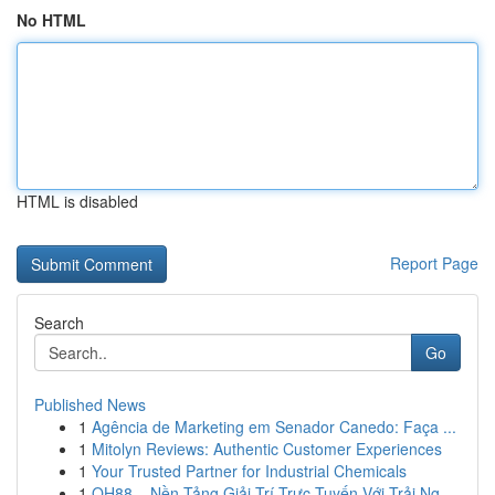
No HTML
HTML is disabled
Report Page
Search
Go
Published News
1
Agência de Marketing em Senador Canedo: Faça ...
1
Mitolyn Reviews: Authentic Customer Experiences
1
Your Trusted Partner for Industrial Chemicals
1
QH88 – Nền Tảng Giải Trí Trực Tuyến Với Trải Ng...