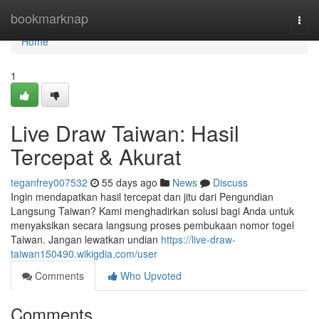
Home
bookmarknap
Togg
navi
Home
1
Live Draw Taiwan: Hasil
Tercepat & Akurat
teganfrey007532
55 days ago
News
Discuss
Ingin mendapatkan hasil tercepat dan jitu dari Pengundian
Langsung Taiwan? Kami menghadirkan solusi bagi Anda untuk
menyaksikan secara langsung proses pembukaan nomor togel
Taiwan. Jangan lewatkan undian
https://live-draw-
taiwan150490.wikigdia.com/user
Comments
Who Upvoted
Comments