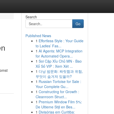
Search
Go
Published News
1
Effortless Style : Your Guide
en
to Ladies’ Fas...
1
AI Agents: MCP Integration
for Automated Opera...
1
Soi Cặp Xỉu Chủ MN - Bao
Xổ Số VIP : Xem Xét ...
komst
1
다낭 밤문화: 짜릿함과 위험,
무엇이 숨겨져 있을까?
1
Russian Tortoise for Sale :
Your Complete Gu...
1
Constructing for Growth :
Cleanroom Struct...
1
Premium Window Film 5%:
De Ultieme Stijl en Bes...
1
Divisórias em Curitiba: