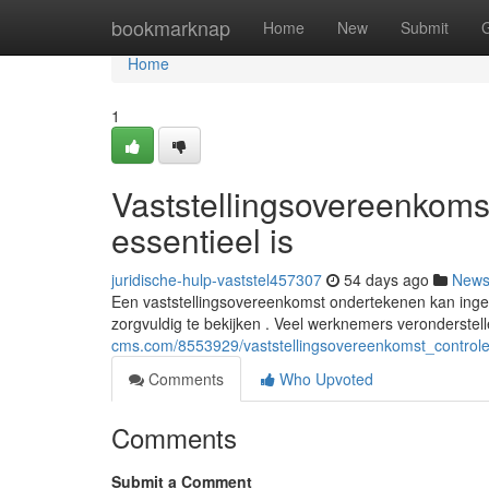
Home
bookmarknap
Home
New
Submit
Home
1
Vaststellingsovereenkoms
essentieel is
juridische-hulp-vaststel457307
54 days ago
New
Een vaststellingsovereenkomst ondertekenen kan ingew
zorgvuldig te bekijken . Veel werknemers veronderstell
cms.com/8553929/vaststellingsovereenkomst_control
Comments
Who Upvoted
Comments
Submit a Comment