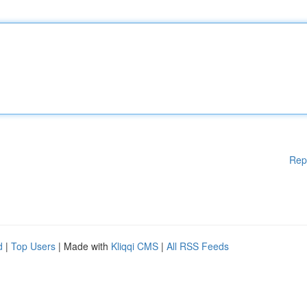
Rep
d
|
Top Users
| Made with
Kliqqi CMS
|
All RSS Feeds