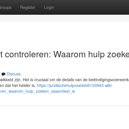
Groups
Register
Login
t controleren: Waarom hulp zoek
s
Discuss
ikkeld zijn. Het is cruciaal om de details van de beëindigingsovereen
en dat het helder is,
https://juridischehulpvaststelli120993.wiki-
eren_waarom_hulp_zoeken_essentieel_is