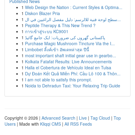
Published News
1
Web Design the Nation : Current Styles & Optima...
1
Diskon Blazer Pria
1
سطح لوحة فنية للالرسم: دليل مفصل الراغبين في ال...
1
Peptide Therapy & This New Trend ?
1
การเข้าสู่ระบบ KC9001
1
پاکستانی گھروں کی ضروریات: ایک جامع گائیڈ
1
Purchase Magic Mushroom Tincture Via the I...
1
Limbobet ลิ้งค์เข้า อัพเดทล่าสุด ปีนี้
1
most important shaft initial gear use in gearbo...
1
Kolkata Fatafat Results: Live Announcements
1
Halla el Cobertura de Vehículo Ideal en Tulsa
1
Dự Đoán Kết Quả Miễn Phí: Cầu Lô 100 & Thôn...
1
I am not able to satisfy this prompt.
1
Noida to Dehradun Taxi: Your Relaxing Trip Guide
Copyright © 2026 |
Advanced Search
|
Live
|
Tag Cloud
|
Top
Users
| Made with
Kliqqi CMS
|
All RSS Feeds