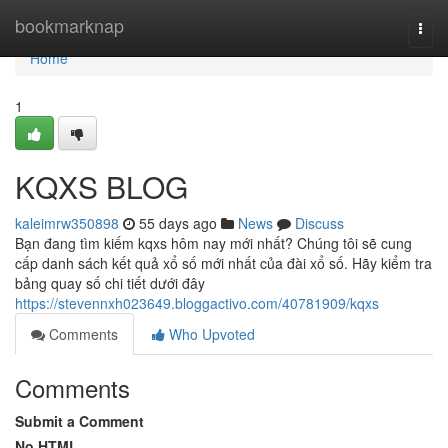
Home
bookmarknap
Togg
navi
Home
1
KQXS BLOG
kaleimrw350898
55 days ago
News
Discuss
Bạn đang tìm kiếm kqxs hôm nay mới nhất? Chúng tôi sẽ cung
cấp danh sách kết quả xổ số mới nhất của đài xổ số. Hãy kiểm tra
bảng quay số chi tiết dưới đây
https://stevennxh023649.bloggactivo.com/40781909/kqxs
Comments
Who Upvoted
Comments
Submit a Comment
No HTML