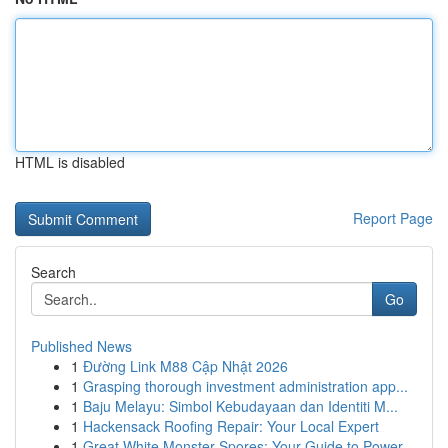
HTML is disabled
Report Page
Search
Go
Published News
1
Đường Link M88 Cập Nhật 2026
1
Grasping thorough investment administration app...
1
Baju Melayu: Simbol Kebudayaan dan Identiti M...
1
Hackensack Roofing Repair: Your Local Expert
1
Great White Monster Spores: Your Guide to Power...