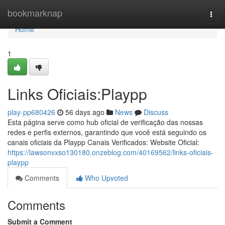
Home
bookmarknap
Togg
navi
Home
1
Links Oficiais:Playpp
play-pp680426
56 days ago
News
Discuss
Esta página serve como hub oficial de verificação das nossas
redes e perfis externos, garantindo que você está seguindo os
canais oficiais da Playpp Canais Verificados: Website Oficial:
https://lawsonvxso130180.onzeblog.com/40169562/links-oficiais-
playpp
Comments
Who Upvoted
Comments
Submit a Comment