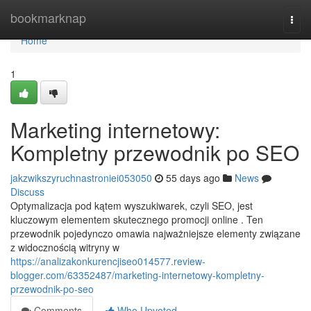
Home
bookmarknap
Togg
navi
Home
1
Marketing internetowy:
Kompletny przewodnik po SEO
jakzwikszyruchnastroniei053050
55 days ago
News
Discuss
Optymalizacja pod kątem wyszukiwarek, czyli SEO, jest
kluczowym elementem skutecznego promocji online . Ten
przewodnik pojedynczo omawia najważniejsze elementy związane
z widocznością witryny w
https://analizakonkurencjiseo014577.review-
blogger.com/63352487/marketing-internetowy-kompletny-
przewodnik-po-seo
Comments
Who Upvoted