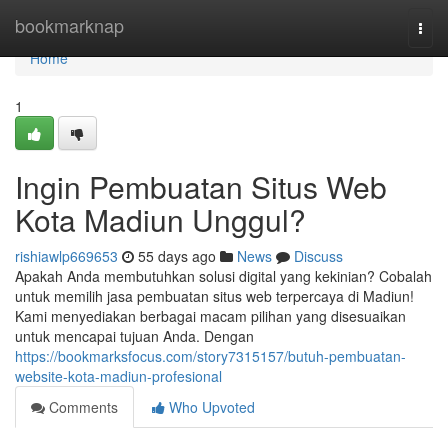
Home
bookmarknap
Togg
navi
Home
1
Ingin Pembuatan Situs Web
Kota Madiun Unggul?
rishiawlp669653
55 days ago
News
Discuss
Apakah Anda membutuhkan solusi digital yang kekinian? Cobalah
untuk memilih jasa pembuatan situs web terpercaya di Madiun!
Kami menyediakan berbagai macam pilihan yang disesuaikan
untuk mencapai tujuan Anda. Dengan
https://bookmarksfocus.com/story7315157/butuh-pembuatan-
website-kota-madiun-profesional
Comments
Who Upvoted