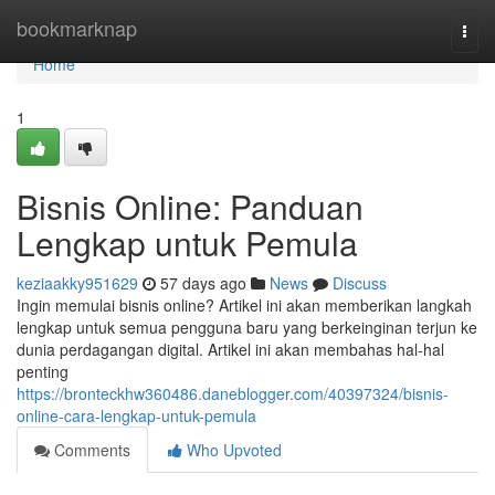
Home
bookmarknap
Togg
navi
Home
1
Bisnis Online: Panduan
Lengkap untuk Pemula
keziaakky951629
57 days ago
News
Discuss
Ingin memulai bisnis online? Artikel ini akan memberikan langkah
lengkap untuk semua pengguna baru yang berkeinginan terjun ke
dunia perdagangan digital. Artikel ini akan membahas hal-hal
penting
https://bronteckhw360486.daneblogger.com/40397324/bisnis-
online-cara-lengkap-untuk-pemula
Comments
Who Upvoted