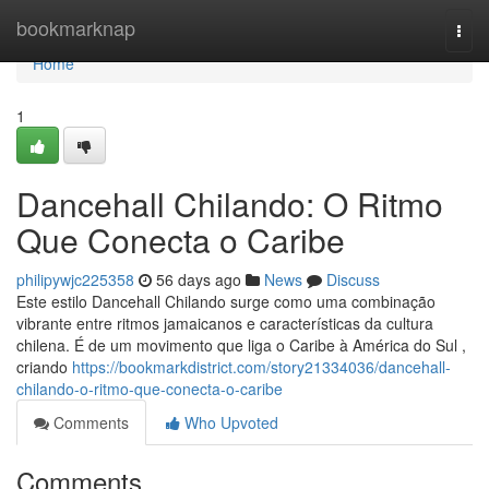
Home
bookmarknap
Togg
navi
Home
1
Dancehall Chilando: O Ritmo
Que Conecta o Caribe
philipywjc225358
56 days ago
News
Discuss
Este estilo Dancehall Chilando surge como uma combinação
vibrante entre ritmos jamaicanos e características da cultura
chilena. É de um movimento que liga o Caribe à América do Sul ,
criando
https://bookmarkdistrict.com/story21334036/dancehall-
chilando-o-ritmo-que-conecta-o-caribe
Comments
Who Upvoted
Comments