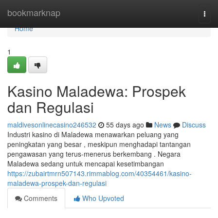
Home
bookmarknap
Togg
navi
Home
1
Kasino Maladewa: Prospek
dan Regulasi
maldivesonlinecasino246532
55 days ago
News
Discuss
Industri kasino di Maladewa menawarkan peluang yang
peningkatan yang besar , meskipun menghadapi tantangan
pengawasan yang terus-menerus berkembang . Negara
Maladewa sedang untuk mencapai kesetimbangan
https://zubairtmrn507143.rimmablog.com/40354461/kasino-
maladewa-prospek-dan-regulasi
Comments
Who Upvoted