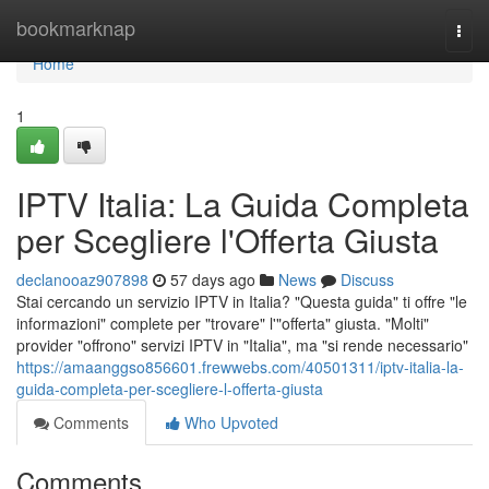
Home
bookmarknap
Togg
navi
Home
1
IPTV Italia: La Guida Completa
per Scegliere l'Offerta Giusta
declanooaz907898
57 days ago
News
Discuss
Stai cercando un servizio IPTV in Italia? "Questa guida" ti offre "le
informazioni" complete per "trovare" l'"offerta" giusta. "Molti"
provider "offrono" servizi IPTV in "Italia", ma "si rende necessario"
https://amaanggso856601.frewwebs.com/40501311/iptv-italia-la-
guida-completa-per-scegliere-l-offerta-giusta
Comments
Who Upvoted
Comments