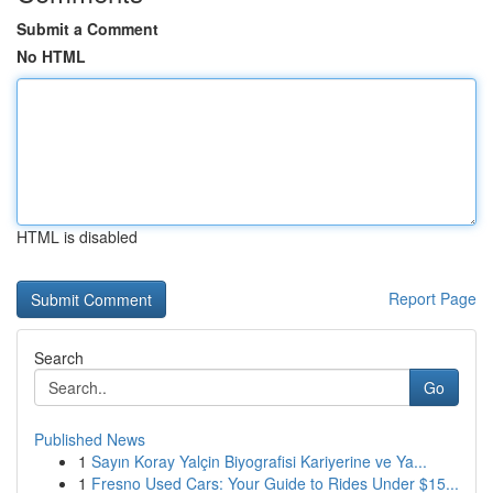
Submit a Comment
No HTML
HTML is disabled
Report Page
Search
Go
Published News
1
Sayın Koray Yalçin Biyografisi Kariyerine ve Ya...
1
Fresno Used Cars: Your Guide to Rides Under $15...