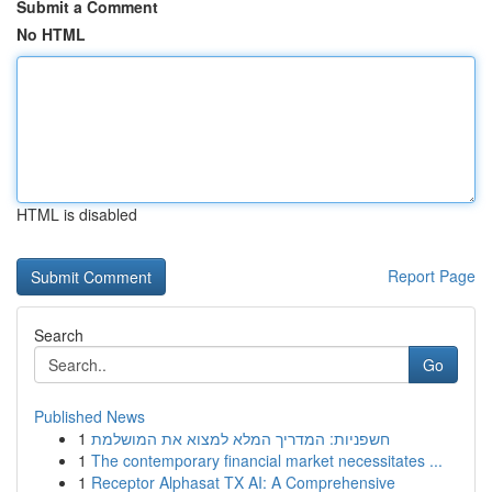
Submit a Comment
No HTML
HTML is disabled
Report Page
Search
Go
Published News
1
חשפניות: המדריך המלא למצוא את המושלמת
1
The contemporary financial market necessitates ...
1
Receptor Alphasat TX AI: A Comprehensive