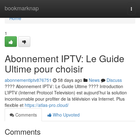
Home
bookmarknap
Togg
navi
Home
1
Abonnement IPTV: Le Guide
Ultime pour choisir
abonnementiptv876751
58 days ago
News
Discuss
???? Abonnement IPTV : Le Guide Ultime ???? Introduction
L’IPTV (Internet Protocol Television) est aujourd’hui la solution
incontournable pour profiter de la télévision via Internet. Plus
flexible et
https://atlas-pro.cloud/
Comments
Who Upvoted
Comments