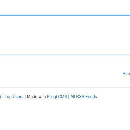
Rep
d
|
Top Users
| Made with
Kliqqi CMS
|
All RSS Feeds