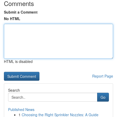
Comments
Submit a Comment
No HTML
HTML is disabled
Report Page
Search
Go
Published News
1
Choosing the Right Sprinkler Nozzles: A Guide