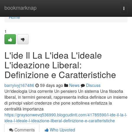
Home
bookmarknap
Togg
navi
Home
1
L'ide Il La L'idea L'ideale
L'ideazione Liberal:
Definizione e Caratteristiche
barryivyj167486
59 days ago
News
Discuss
Un'ideologia Una corrente Un pensiero Un sistema Una filosofia
liberal, in termini generali, rappresenta indica definisce un insieme
di principi valori credenze che pone sottolinea enfatizza la
centralità importanza
https://graysonwevq536990.blogcudinti.com/41785590/l-ide-il-la-l-
idea-l-ideale-l-ideazione-liberal-definizione-e-caratteristiche
Comments
Who Upvoted