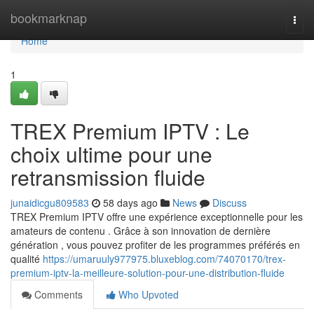
Home
bookmarknap
Togg
navi
Home
1
TREX Premium IPTV : Le
choix ultime pour une
retransmission fluide
junaidicgu809583
58 days ago
News
Discuss
TREX Premium IPTV offre une expérience exceptionnelle pour les
amateurs de contenu . Grâce à son innovation de dernière
génération , vous pouvez profiter de les programmes préférés en
qualité
https://umaruuly977975.bluxeblog.com/74070170/trex-
premium-iptv-la-meilleure-solution-pour-une-distribution-fluide
Comments
Who Upvoted