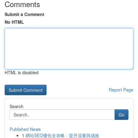
Comments
Submit a Comment
No HTML
HTML is disabled
Report Page
Search
Go
Published News
1
網站SEO優化全攻略：提升流量與成效