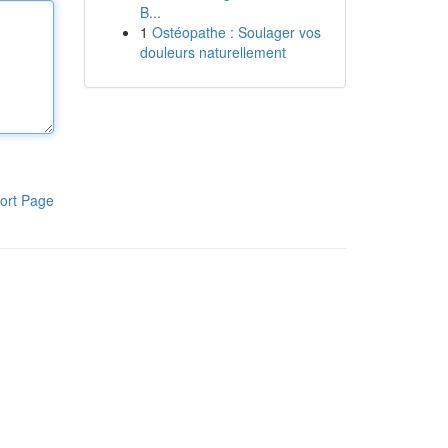
B...
1
Ostéopathe : Soulager vos
douleurs naturellement
ort Page