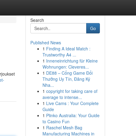
Search
Go
Published News
1
Finding A Ideal Match :
Trustworthy A4 ...
1
Inneneinrichtung für Kleine
Wohnungen: Cleveres...
1
DE88 – Cổng Game Đổi
arjoukset
Thưởng Uy Tín, Đăng Ký
et-
Nha...
1
copyright for taking care of
average to intense...
1
Live Cams : Your Complete
Guide
1
Plinko Australia: Your Guide
to Casino Fun
1
Raschel Mesh Bag
Manufacturing Machines in