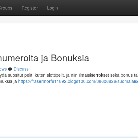
Groups
Register
Login
inumeroita ja Bonuksia
ews
Discuss
dä suositut pelit, kuten slottipelit, ja niin ilmaiskierrokset sekä bonus t
emuksia ja
https://frasermorf611892.blogs100.com/38606826/suomalais