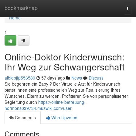
Home
bookmarknap
Togg
navi
Home
1
Online-Doktor Kinderwunsch:
Ihr Weg zur Schwangerschaft
albiepjfp556580
57 days ago
News
Discuss
Sie begehren ein Baby ? Der Virtuelle Arzt für Kinderwunsch
bietet Ihnen eine professionellen Weg zur Realisierung Ihres
Wunsches, Eltern zu werden. Profitieren Sie von personalisierter
Begleitung durch
https://online-betreuung-
hormons039734.muzwiki.com/user
Comments
Who Upvoted
Comments