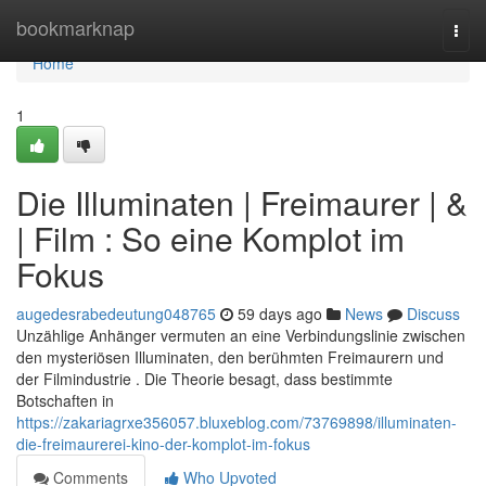
Home
bookmarknap
Togg
navi
Home
1
Die Illuminaten | Freimaurer | &
| Film : So eine Komplot im
Fokus
augedesrabedeutung048765
59 days ago
News
Discuss
Unzählige Anhänger vermuten an eine Verbindungslinie zwischen
den mysteriösen Illuminaten, den berühmten Freimaurern und
der Filmindustrie . Die Theorie besagt, dass bestimmte
Botschaften in
https://zakariagrxe356057.bluxeblog.com/73769898/illuminaten-
die-freimaurerei-kino-der-komplot-im-fokus
Comments
Who Upvoted