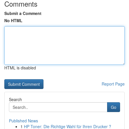
Comments
Submit a Comment
No HTML
HTML is disabled
Report Page
Search
Go
Published News
1
HP Toner: Die Richtige Wahl für Ihren Drucker ?