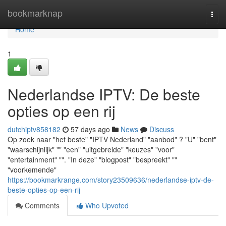
Home
bookmarknap
Togg
navi
Home
1
Nederlandse IPTV: De beste
opties op een rij
dutchiptv858182
57 days ago
News
Discuss
Op zoek naar "het beste" "IPTV Nederland" "aanbod" ? "U" "bent"
"waarschijnlijk" "" "een" "uitgebreide" "keuzes" "voor"
"entertainment" "". "In deze" "blogpost" "bespreekt" ""
"voorkemende"
https://bookmarkrange.com/story23509636/nederlandse-iptv-de-
beste-opties-op-een-rij
Comments
Who Upvoted