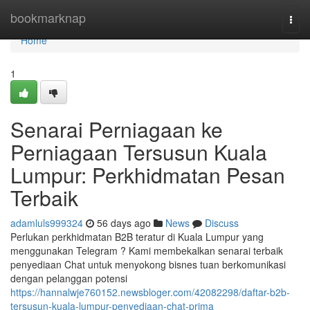
Home
bookmarknap
Togg
navi
Home
1
Senarai Perniagaan ke
Perniagaan Tersusun Kuala
Lumpur: Perkhidmatan Pesan
Terbaik
adamluls999324
56 days ago
News
Discuss
Perlukan perkhidmatan B2B teratur di Kuala Lumpur yang
menggunakan Telegram ? Kami membekalkan senarai terbaik
penyediaan Chat untuk menyokong bisnes tuan berkomunikasi
dengan pelanggan potensi
https://hannalwje760152.newsbloger.com/42082298/daftar-b2b-
tersusun-kuala-lumpur-penyediaan-chat-prima