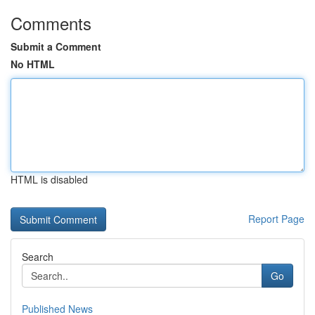
Comments
Submit a Comment
No HTML
HTML is disabled
Report Page
Search
Go
Published News