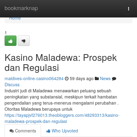
Home
bookmarknap
Togg
navi
Home
1
Kasino Maladewa: Prospek
dan Regulasi
maldives-online-casino064284
59 days ago
News
Discuss
Industri judi di Maladewa menawarkan peluang sebuah
peningkatan yang substansial, meskipun terkait hambatan
pengendalian yang terus-menerus mengalami perubahan .
Otoritas Maladewa berupaya untuk
https://tayapjvf276013.theobloggers.com/48293313/kasino-
maladewa-prospek-dan-regulasi
Comments
Who Upvoted