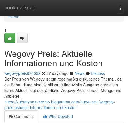
Home
bookmarknap
Togg
navi
Home
1
Wegovy Preis: Aktuelle
Informationen und Kosten
wegovypreis974052
57 days ago
News
Discuss
Der Preis von Wegovy ist ein regelmäßig diskutiertes Thema , da
die Behandlung eine signifikante finanzielle Ausgabe darstellen
kann. Aktuell liegt der jährliche Wegovy Preis je nach Menge und
Anbieter
https://zubairynox245995.blogaritma.com/39543423/wegovy-
preis-aktuelle-informationen-und-kosten
Comments
Who Upvoted