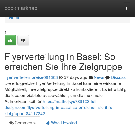
Home
bookmarknap
Togg
navi
Home
1
Flyerverteilung in Basel: So
erreichen Sie Ihre Zielgruppe
flyer-verteilen-preise064303
57 days ago
News
Discuss
Die erfolgreiche Flyer Verteilung in Basel kann eine wirksame
Möglichkeit, Ihre Zielgruppe direkt zu kontaktieren. Es ist wichtig,
die idealen Gebiete auszuwählen, um die maximale
Aufmerksamkeit für
https://mathejkys789133.full-
design.com/flyerverteilung-in-basel-so-erreichen-sie-ihre-
zielgruppe-84117242
Comments
Who Upvoted