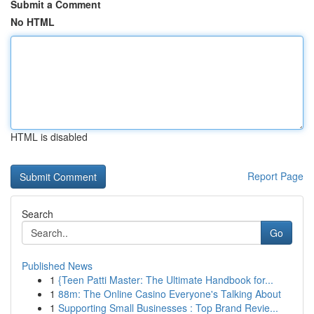
Submit a Comment
No HTML
HTML is disabled
Report Page
Search
Go
Published News
1
{Teen Patti Master: The Ultimate Handbook for...
1
88m: The Online Casino Everyone's Talking About
1
Supporting Small Businesses : Top Brand Revie...