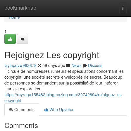
Home
bookmarknap
Togg
navi
Home
1
Rejoignez Les copyright
laylapqvw982678
59 days ago
News
Discuss
Il circule de nombreuses rumeurs et spéculations concernant les
copyright, une société secrète enveloppée de secret. Beaucoup
de personnes se demandent sur la possibilité de leur intégrer.
L'article explore les
https://royraga155482.blogmazing.com/39742894/rejoignez-les-
copyright
Comments
Who Upvoted
Comments