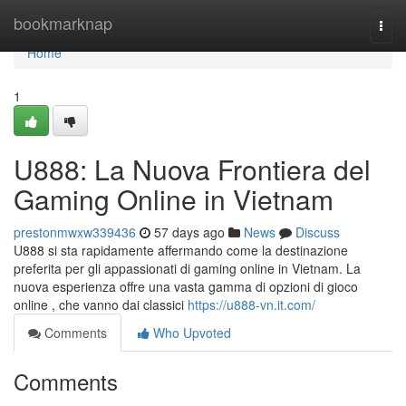
Home
bookmarknap
Togg
navi
Home
1
U888: La Nuova Frontiera del
Gaming Online in Vietnam
prestonmwxw339436
57 days ago
News
Discuss
U888 si sta rapidamente affermando come la destinazione
preferita per gli appassionati di gaming online in Vietnam. La
nuova esperienza offre una vasta gamma di opzioni di gioco
online , che vanno dai classici
https://u888-vn.it.com/
Comments
Who Upvoted
Comments