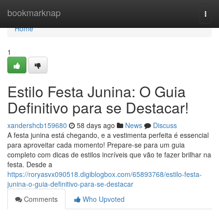
Home
bookmarknap
Togg
navi
Home
1
Estilo Festa Junina: O Guia
Definitivo para se Destacar!
xandershcb159680
58 days ago
News
Discuss
A festa junina está chegando, e a vestimenta perfeita é essencial
para aproveitar cada momento! Prepare-se para um guia
completo com dicas de estilos incríveis que vão te fazer brilhar na
festa. Desde a
https://roryasvx090518.digiblogbox.com/65893768/estilo-festa-
junina-o-guia-definitivo-para-se-destacar
Comments
Who Upvoted