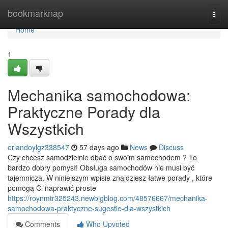
Home
bookmarknap
Togg
navi
Home
1
Mechanika samochodowa:
Praktyczne Porady dla
Wszystkich
orlandoylgz338547
57 days ago
News
Discuss
Czy chcesz samodzielnie dbać o swoim samochodem ? To
bardzo dobry pomysł! Obsługa samochodów nie musi być
tajemnicza. W niniejszym wpisie znajdziesz łatwe porady , które
pomogą Ci naprawić proste
https://roynmtr325243.newbigblog.com/48576667/mechanika-
samochodowa-praktyczne-sugestie-dla-wszystkich
Comments
Who Upvoted