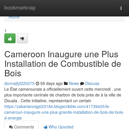
Home
bookmarknap
Togg
navi
Home
1
Cameroon Inaugure une Plus
Installation de Combustible de
Bois
donnajfyl220275
59 days ago
News
Discuss
Le État camerounais a officiellement ouvert cette mercredi , une
plus importante centrale de charbon de bois près de à la ville de
Douala . Cette initiative, représentant un certain
https://zakarianoqg023184.blogscribble.com/41739425/le-
cameroun-inaugure-une-plus-grande-installation-de-bois-de-bois-
d-energie
Comments
Who Upvoted