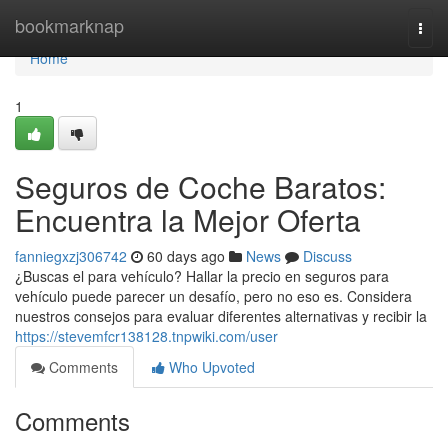
Home
bookmarknap
Togg
navi
Home
1
Seguros de Coche Baratos:
Encuentra la Mejor Oferta
fanniegxzj306742
60 days ago
News
Discuss
¿Buscas el para vehículo? Hallar la precio en seguros para
vehículo puede parecer un desafío, pero no eso es. Considera
nuestros consejos para evaluar diferentes alternativas y recibir la
https://stevemfcr138128.tnpwiki.com/user
Comments
Who Upvoted
Comments