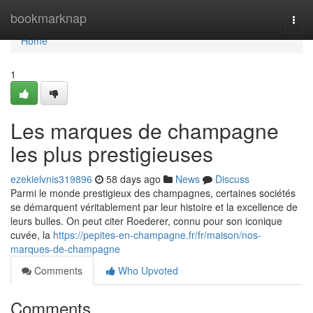
Home
bookmarknap
Togg
navi
Home
1
Les marques de champagne
les plus prestigieuses
ezekielvnis319896
58 days ago
News
Discuss
Parmi le monde prestigieux des champagnes, certaines sociétés
se démarquent véritablement par leur histoire et la excellence de
leurs bulles. On peut citer Roederer, connu pour son iconique
cuvée, la
https://pepites-en-champagne.fr/fr/maison/nos-
marques-de-champagne
Comments
Who Upvoted
Comments