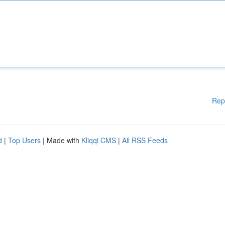
Rep
d
|
Top Users
| Made with
Kliqqi CMS
|
All RSS Feeds