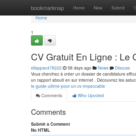
Home
bookmarknap
Home
New
Submit
Home
1
CV Gratuit En Ligne : Le
ellappac478222
58 days ago
News
Discuss
Vous cherchez à créer un dossier de candidature effica
un rapport abouti en sur internet . Découvrez les astu
le-guide-ultime-pour-un-cv-impeccable
Comments
Who Upvoted
Comments
Submit a Comment
No HTML