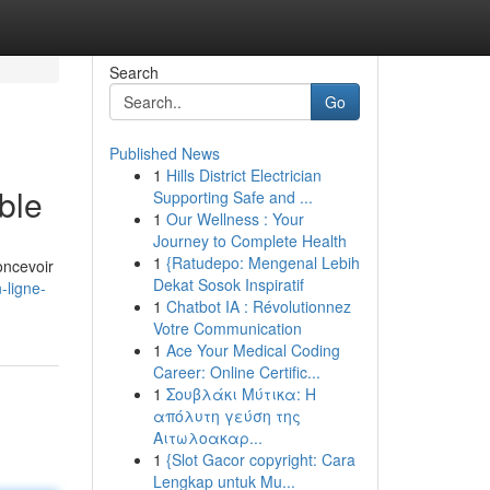
Search
Go
Published News
1
Hills District Electrician
ble
Supporting Safe and ...
1
Our Wellness : Your
Journey to Complete Health
1
{Ratudepo: Mengenal Lebih
oncevoir
Dekat Sosok Inspiratif
-ligne-
1
Chatbot IA : Révolutionnez
Votre Communication
1
Ace Your Medical Coding
Career: Online Certific...
1
Σουβλάκι Μύτικα: Η
απόλυτη γεύση της
Αιτωλοακαρ...
1
{Slot Gacor copyright: Cara
Lengkap untuk Mu...