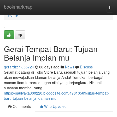
Home
bookmarknap
Togg
navi
Home
1
Gerai Tempat Baru: Tujuan
Belanja Impian mu
gerardzchl855724
60 days ago
News
Discuss
Selamat datang di Toko Store Baru, sebuah tujuan belanja yang
akan mewujudkan idaman belanja Anda! Temukan berbagai
macam item terbaru dengan nilai yang terjangkau . Nikmati
suasana membeli yang
https://saulvaxa300220.bloggosite.com/49610569/situs-tempat-
baru-tujuan-belanja-idaman-mu
Comments
Who Upvoted