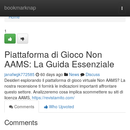
Home
bookmarknap
Togg
navi
Home
1
Piattaforma di Gioco Non
AAMS: La Guida Essenziale
janafwgk772585
60 days ago
News
Discuss
Desideri esplorando il piattaforma di gioco virtuale Non AAMS? La
nostra recensione ti fornirà le indicazioni importanti affrontare
questo settore. Analizzeremo cosa implica scommettere su siti di
licenza AAMS,
https://revistamito.com/
Comments
Who Upvoted
Comments