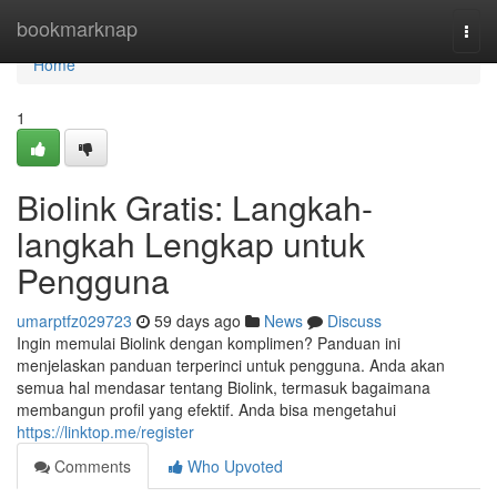
Home
bookmarknap
Togg
navi
Home
1
Biolink Gratis: Langkah-
langkah Lengkap untuk
Pengguna
umarptfz029723
59 days ago
News
Discuss
Ingin memulai Biolink dengan komplimen? Panduan ini
menjelaskan panduan terperinci untuk pengguna. Anda akan
semua hal mendasar tentang Biolink, termasuk bagaimana
membangun profil yang efektif. Anda bisa mengetahui
https://linktop.me/register
Comments
Who Upvoted