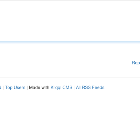
Rep
d
|
Top Users
| Made with
Kliqqi CMS
|
All RSS Feeds