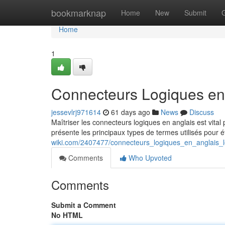
Home
bookmarknap
Home
New
Submit
Home
1
Connecteurs Logiques en 
jessevlrj971614
61 days ago
News
Discuss
Maîtriser les connecteurs logiques en anglais est vital
présente les principaux types de termes utilisés pour é
wiki.com/2407477/connecteurs_logiques_en_anglais_l
Comments
Who Upvoted
Comments
Submit a Comment
No HTML