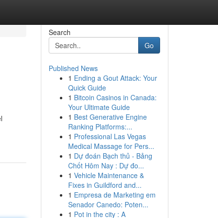
Search
Go
Published News
1
Ending a Gout Attack: Your
Quick Guide
1
Bitcoin Casinos in Canada:
Your Ultimate Guide
1
Best Generative Engine
l
Ranking Platforms:...
1
Professional Las Vegas
Medical Massage for Pers...
1
Dự đoán Bạch thủ - Bảng
Chốt Hôm Nay : Dự đo...
1
Vehicle Maintenance &
Fixes in Guildford and...
1
Empresa de Marketing em
Senador Canedo: Poten...
1
Pot in the city : A