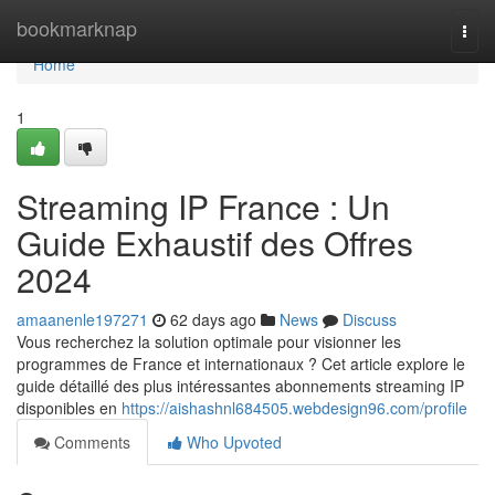
Home
bookmarknap
Togg
navi
Home
1
Streaming IP France : Un
Guide Exhaustif des Offres
2024
amaanenle197271
62 days ago
News
Discuss
Vous recherchez la solution optimale pour visionner les
programmes de France et internationaux ? Cet article explore le
guide détaillé des plus intéressantes abonnements streaming IP
disponibles en
https://aishashnl684505.webdesign96.com/profile
Comments
Who Upvoted