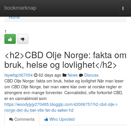
Home
bookmarknap
Togg
navi
Home
1
<h2>CBD Olje Norge: fakta om
bruk, helse og lovlighet</h2>
faywfqp367054
62 days ago
News
Discuss
CBD Olje Norge: fakta om bruk, helse og lovlighet Når man leser
om CBD Olje Norge, bør man være klar over at norske regler er
strengere enn mange forventer. Cannabidiol, ofte forkortet CBD,
er en cannabinoid som
https://woodyjyjy270485.bloggip.com/42006757/h2-cbd-olje-i-
norge-det-du-bør-vite-før-du-søker-h2
Comments
Who Upvoted