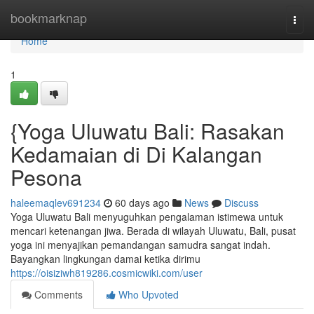
Home
bookmarknap
Togg
navi
Home
1
{Yoga Uluwatu Bali: Rasakan
Kedamaian di Di Kalangan
Pesona
haleemaqlev691234
60 days ago
News
Discuss
Yoga Uluwatu Bali menyuguhkan pengalaman istimewa untuk
mencari ketenangan jiwa. Berada di wilayah Uluwatu, Bali, pusat
yoga ini menyajikan pemandangan samudra sangat indah.
Bayangkan lingkungan damai ketika dirimu
https://oisiziwh819286.cosmicwiki.com/user
Comments
Who Upvoted